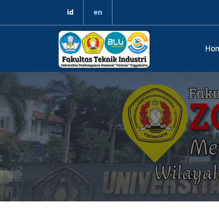
id
en
Ho