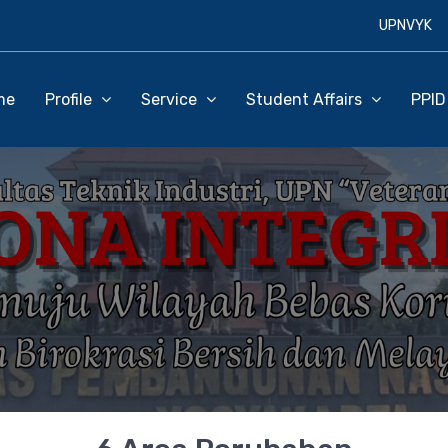
UPNVYK
me
Profile
Service
Student Affairs
PPI