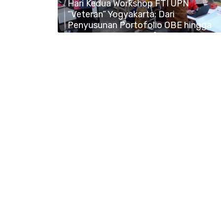
Hari Kedua Workshop FTI UPN
“Veteran” Yogyakarta: Dari
Penyusunan Portofolio OBE hingga
Kiat Menulis Buku Referensi Ber-
ISBN di Era AI