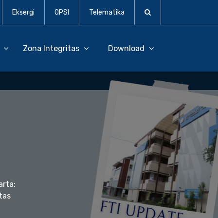
Eksergi
OPSI
Telematika
D
Zona Integritas
Download
arta:
tas