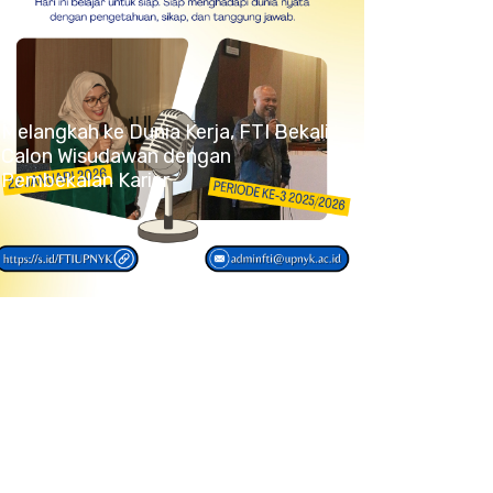
Melangkah ke Dunia Kerja, FTI Bekali
Calon Wisudawan dengan
Pembekalan Karier