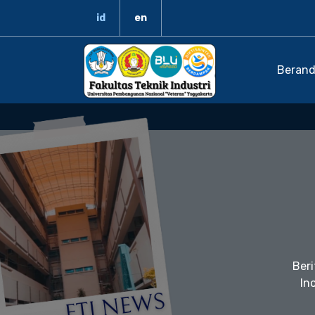
id
en
Beran
Beri
In