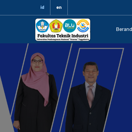
id
en
Beran