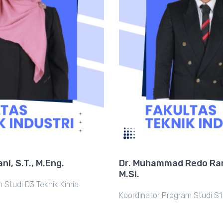
ni, S.T., M.Eng.
Dr. Muhammad Redo Ram
M.Si.
 Studi D3 Teknik Kimia
Koordinator Program Studi S1