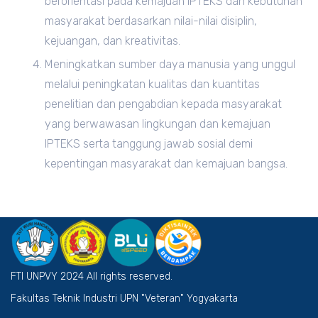
berorientasi pada kemajuan IPTEKS dan kebutuhan
masyarakat berdasarkan nilai-nilai disiplin,
kejuangan, dan kreativitas.
Meningkatkan sumber daya manusia yang unggul
melalui peningkatan kualitas dan kuantitas
penelitian dan pengabdian kepada masyarakat
yang berwawasan lingkungan dan kemajuan
IPTEKS serta tanggung jawab sosial demi
kepentingan masyarakat dan kemajuan bangsa.
FTI UNPVY 2024 All rights reserved.
Fakultas Teknik Industri UPN "Veteran" Yogyakarta