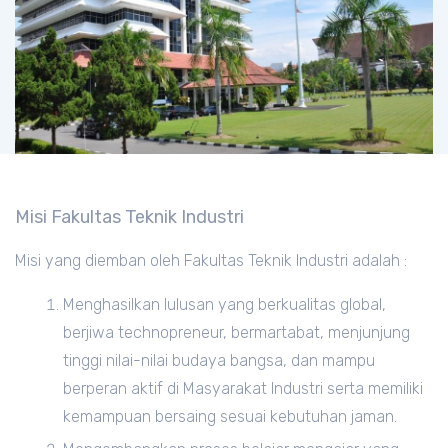
Misi Fakultas Teknik Industri
Misi yang diemban oleh Fakultas Teknik Industri adalah :
Menghasilkan lulusan yang berkualitas global,
berjiwa technopreneur, bermartabat, menjunjung
tinggi nilai-nilai budaya bangsa, dan mampu
berperan aktif di Masyarakat Industri serta memiliki
kemampuan bersaing sesuai kebutuhan jaman.