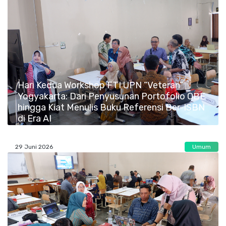
Hari Kedua Workshop FTI UPN “Veteran”
Yogyakarta: Dari Penyusunan Portofolio OBE
hingga Kiat Menulis Buku Referensi Ber-ISBN
di Era AI
29 Juni 2026
Umum