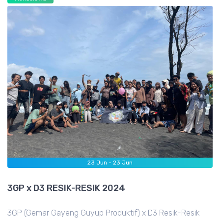
23
Jun -
23
Jun
3GP x D3 RESIK-RESIK 2024
3GP (Gemar Gayeng Guyup Produktif) x D3 Resik-Resik